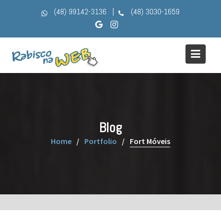
Skip
(48) 99142-3136
(48) 3030-1659
to
content
Blog
Home
Portfolio
Fort Móveis