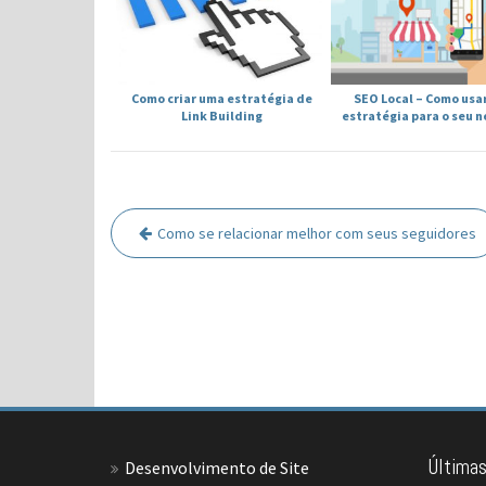
Como criar uma estratégia de
SEO Local – Como usa
Link Building
estratégia para o seu 
Navegação
Como se relacionar melhor com seus seguidores
de
Post
Últimas
Desenvolvimento de Site