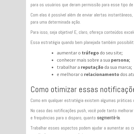
para os usuários que deram permissão para esse tipo d
Com elas é possível além de enviar alertas instantâneos,
para uma determinada ação.
Para isso, seja objetivo! E, claro, ofereça conteúdos exc
Essa estratégia quando bem planejada também possibilit
aumentar o
tráfego
do seu site;
conhecer mais sobre a sua
persona
;
trabalhar a
reputação
da sua marca;
e melhorar o
relacionamento
dos at
Como otimizar essas notificaçõ
Como em qualquer estratégia existem algumas práticas q
No caso das notificações push, você pode tanto melhor
e frequências para o disparo, quanto
segmentá-la
.
Trabalhar esses aspectos podem ajudar a aumentar as co