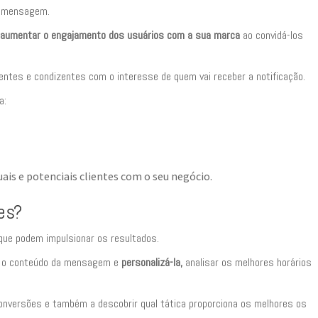
e mensagem.
aumentar o engajamento dos usuários com a sua marca
ao convidá-los
elentes e condizentes com o interesse de quem vai receber a notificação.
a:
uais e potenciais clientes com o seu negócio.
es?
ue podem impulsionar os resultados.
ar o conteúdo da mensagem e
personalizá-la,
analisar os melhores horários
nversões e também a descobrir qual tática proporciona os melhores os