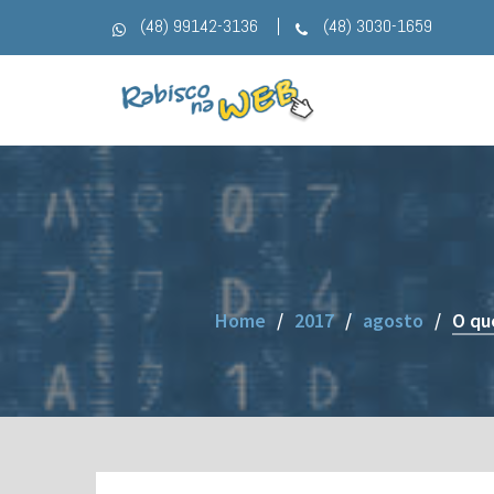
Skip
(48) 99142-3136
(48) 3030-1659
to
content
Home
2017
agosto
O qu