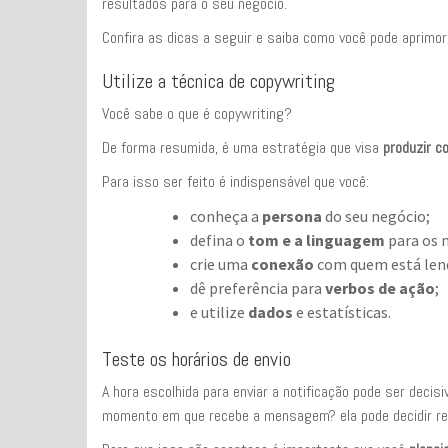
resultados para o seu negócio.
Confira as dicas a seguir e saiba como você pode aprimo
Utilize a técnica de copywriting
Você sabe o que é copywriting?
De forma resumida, é uma estratégia que visa
produzir c
Para isso ser feito é indispensável que você:
conheça a
persona
do seu negócio;
defina o
tom e a linguagem
para os m
crie uma
conexão
com quem está len
dê preferência para
verbos de ação
;
e utilize
dados
e estatísticas.
Teste os horários de envio
A hora escolhida para enviar a notificação pode ser deci
momento em que recebe a mensagem? ela pode decidir ret