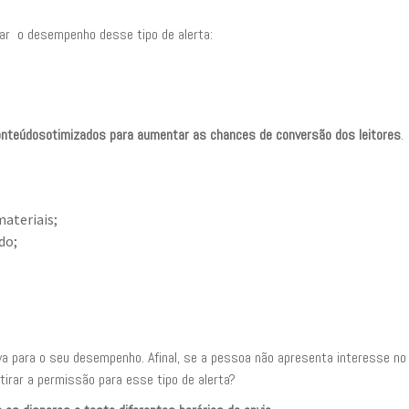
rar o desempenho desse tipo de alerta:
onteúdos
otimizados para aumentar as chances de conversão dos leitores
.
ateriais;
do;
siva para o seu desempenho. Afinal, se a pessoa não apresenta interesse no
irar a permissão para esse tipo de alerta?